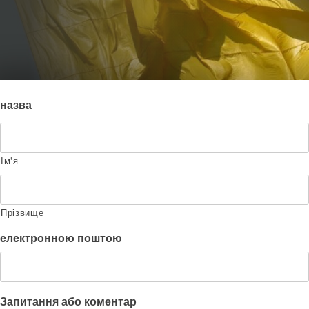
. Photo by is licensed under CC By 2.0
назва
Ім'я
Прізвище
електронною поштою
Запитання або коментар